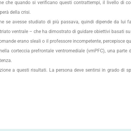
iene che quando si verificano questi contrattempi, il livello d
perà della crisi.
e se avesse studiato di più passava, quindi dipende da lui f
triato ventrale – che ha dimostrato di guidare obiettivi basati su
e domande erano sleali o il professore incompetente, percepisce 
à nella corteccia prefrontale ventromediale (vmPFC), una parte 
tenza.
zione a questi risultati. La persona deve sentirsi in grado di s