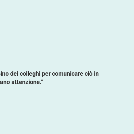
sino dei colleghi per comunicare ciò in
tano attenzione.”